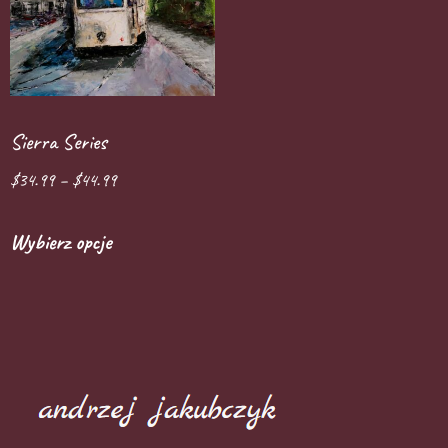
Sierra Series
$
34.99
–
$
44.99
Wybierz opcje